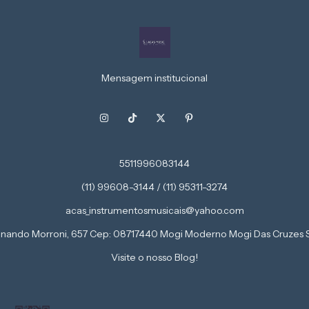
Mensagem institucional
5511996083144
(11) 99608-3144 / (11) 95311-3274
acas_instrumentosmusicais@yahoo.com
inando Morroni, 657 Cep: 08717440 Mogi Moderno Mogi Das Cruzes 
Visite o nosso Blog!